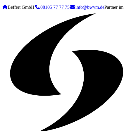
Beffert GmbH
08105 77 77 75
info@bwvm.de
Partner im