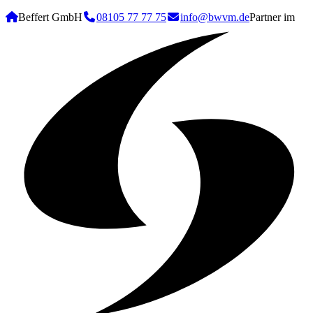
Beffert GmbH
08105 77 77 75
info@bwvm.de
Partner im