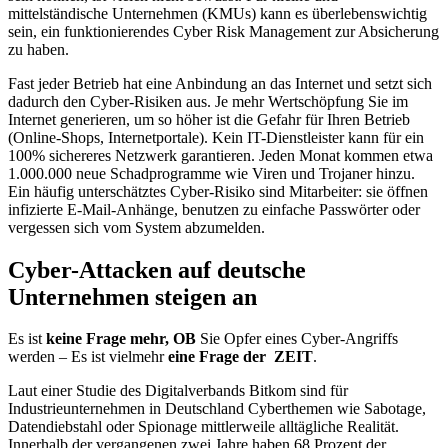
mittelständische Unternehmen (KMUs) kann es überlebenswichtig
sein, ein funktionierendes Cyber Risk Management zur Absicherung
zu haben.
Fast jeder Betrieb hat eine Anbindung an das Internet und setzt sich
dadurch den Cyber-Risiken aus. Je mehr Wertschöpfung Sie im
Internet generieren, um so höher ist die Gefahr für Ihren Betrieb
(Online-Shops, Internetportale). Kein IT-Dienstleister kann für ein
100% sichereres Netzwerk garantieren. Jeden Monat kommen etwa
1.000.000 neue Schadprogramme wie Viren und Trojaner hinzu.
Ein häufig unterschätztes Cyber-Risiko sind Mitarbeiter: sie öffnen
infizierte E-Mail-Anhänge, benutzen zu einfache Passwörter oder
vergessen sich vom System abzumelden.
Cyber-Attacken auf deutsche
Unternehmen steigen an
Es ist
keine Frage mehr, OB
Sie Opfer eines Cyber-Angriffs
werden – Es ist vielmehr
eine Frage der ZEIT
.
Laut einer Studie des Digitalverbands Bitkom sind für
Industrieunternehmen in Deutschland Cyberthemen wie Sabotage,
Datendiebstahl oder Spionage mittlerweile alltägliche Realität.
Innerhalb der vergangenen zwei Jahre haben 68 Prozent der