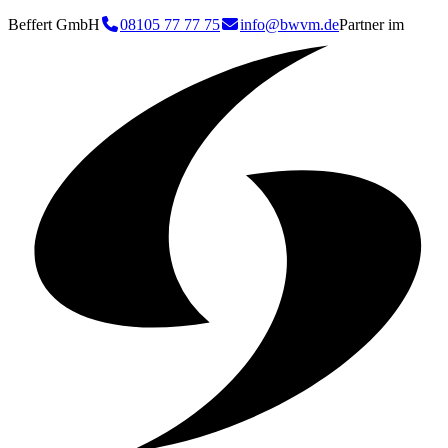
Beffert GmbH
08105 77 77 75
info@bwvm.de
Partner im