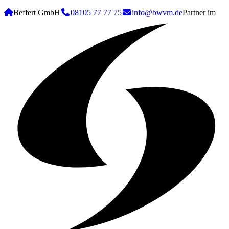
Beffert GmbH
08105 77 77 75
info@bwvm.de
Partner im