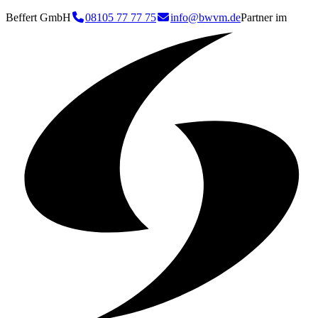
Beffert GmbH
08105 77 77 75
info@bwvm.de
Partner im