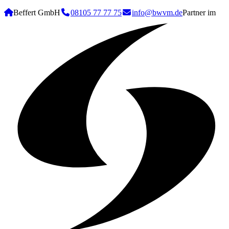
Beffert GmbH
08105 77 77 75
info@bwvm.de
Partner im